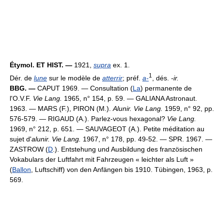
Étymol. ET HIST. —
1921,
supra
ex. 1.
1
Dér. de
lune
sur le modèle de
atterrir
; préf.
a-
, dés.
-ir.
BBG. —
CAPUT 1969. — Consultation (
La
) permanente de
l'O.V.F.
Vie Lang.
1965, n° 154, p. 59. — GALIANA Astronaut.
1963. — MARS (F.), PIRON (M.).
Alunir. Vie Lang.
1959, n° 92, pp.
576-579. — RIGAUD (A.). Parlez-vous hexagonal?
Vie Lang.
1969, n° 212, p. 651. — SAUVAGEOT (A.). Petite méditation au
sujet d'
alunir. Vie Lang.
1967, n° 178, pp. 49-52. — SPR. 1967. —
ZASTROW (
D
.). Entstehung und Ausbildung des französischen
Vokabulars der Luftfahrt mit Fahrzeugen « leichter als Luft »
(
Ballon
, Luftschiff) von den Anfängen bis 1910. Tübingen, 1963, p.
569.