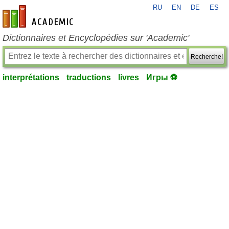
RU
EN
DE
ES
fr-academic.com
Dictionnaires et Encyclopédies sur 'Academic'
Recherche!
interprétations
traductions
livres
Игры ⚽