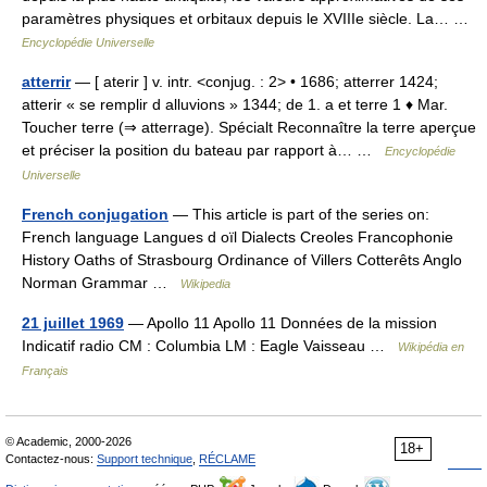
paramètres physiques et orbitaux depuis le XVIIIe siècle. La… …
Encyclopédie Universelle
atterrir
— [ aterir ] v. intr. <conjug. : 2> • 1686; atterrer 1424;
atterir « se remplir d alluvions » 1344; de 1. a et terre 1 ♦ Mar.
Toucher terre (⇒ atterrage). Spécialt Reconnaître la terre aperçue
et préciser la position du bateau par rapport à… …
Encyclopédie
Universelle
French conjugation
— This article is part of the series on:
French language Langues d oïl Dialects Creoles Francophonie
History Oaths of Strasbourg Ordinance of Villers Cotterêts Anglo
Norman Grammar …
Wikipedia
21 juillet 1969
— Apollo 11 Apollo 11 Données de la mission
Indicatif radio CM : Columbia LM : Eagle Vaisseau …
Wikipédia en
Français
© Academic, 2000-2026
18+
Contactez-nous:
Support technique
,
RÉCLAME