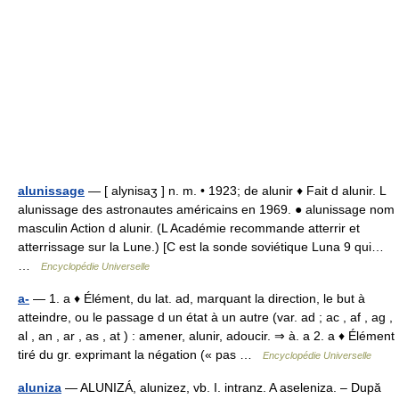
alunissage
— [ alynisaʒ ] n. m. • 1923; de alunir ♦ Fait d alunir. L
alunissage des astronautes américains en 1969. ● alunissage nom
masculin Action d alunir. (L Académie recommande atterrir et
atterrissage sur la Lune.) [C est la sonde soviétique Luna 9 qui…
…
Encyclopédie Universelle
a-
— 1. a ♦ Élément, du lat. ad, marquant la direction, le but à
atteindre, ou le passage d un état à un autre (var. ad ; ac , af , ag ,
al , an , ar , as , at ) : amener, alunir, adoucir. ⇒ à. a 2. a ♦ Élément
tiré du gr. exprimant la négation (« pas …
Encyclopédie Universelle
aluniza
— ALUNIZÁ, alunizez, vb. I. intranz. A aseleniza. – După