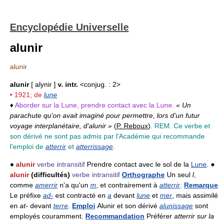
Encyclopédie Universelle
alunir
alunir
alunir
[ alynir ]
v. intr.
<conjug. : 2>
• 1921; de
lune
♦
Aborder sur la Lune, prendre contact avec la Lune.
« Un
parachute qu'on avait imaginé pour permettre, lors d'un futur
voyage interplanétaire, d'alunir »
(
P. Reboux
)
.
REM. Ce verbe et
son dérivé ne sont pas admis par l'Académie qui recommande
l'emploi de
atterrir
et
atterrissage
.
●
alunir
verbe intransitif
Prendre contact avec le sol de la
Lune
. ●
alunir
(difficultés)
verbe intransitif
Orthographe
Un seul
l
,
comme
amerrir
n'a qu'un
m
, et contrairement à
atterrir
.
Remarque
Le préfixe
ad-
est contracté en
a
devant
lune
et
mer
, mais assimilé
en
at-
devant
terre
.
Emploi
Alunir et son dérivé
alunissage
sont
employés couramment.
Recommandation
Préférer
atterrir sur la