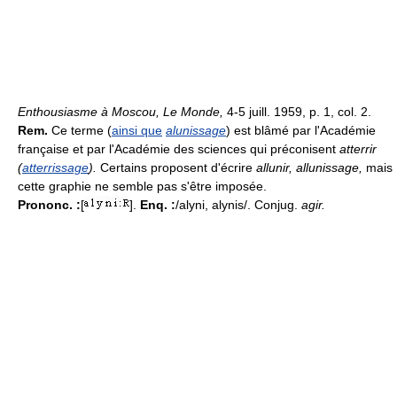
Enthousiasme à Moscou, Le Monde,
4-5 juill. 1959, p. 1, col. 2.
Rem.
Ce terme (
ainsi que
alunissage
) est blâmé par l'Académie
française et par l'Académie des sciences qui préconisent
atterrir
(
atterrissage
).
Certains proposent d'écrire
allunir, allunissage,
mais
cette graphie ne semble pas s'être imposée.
Prononc. :
[
].
Enq. :
/alyni, alynis/. Conjug.
agir.