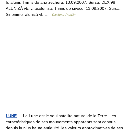
fr. alunir. Trimis de ana zecheru, 13.09.2007. Sursa: DEX 98
ALUNIZÁ vb. v. aseleniza. Trimis de siveco, 13.09.2007. Sursa:
Sinonime alunizá vb …
Dicționar Român
LUNE
— La Lune est le seul satellite naturel de la Terre. Les
caractéristiques de ses mouvements apparents sont connus
depuis la plus haute antiquité, les valeurs approximatives de ses