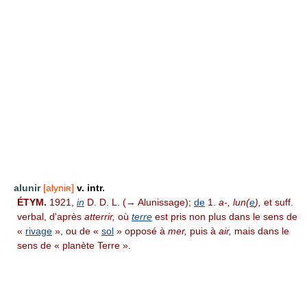
alunir
[alyniʀ]
v. intr.
ÉTYM.
1921,
in
D. D. L. (→ Alunissage);
de
1.
a-, lun(
e
),
et suff.
verbal, d'après
atterrir,
où
terre
est pris non plus dans le sens de
«
rivage
», ou de «
sol
» opposé à
mer,
puis à
air,
mais dans le
sens de « planète Terre ».